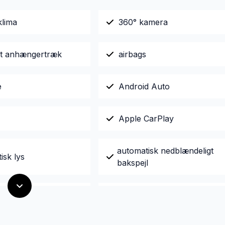
klima
360° kamera
igt anhængertræk
airbags
e
Android Auto
Apple CarPlay
automatisk nedblændeligt
isk lys
bakspejl
era
blindvinkelsassistent