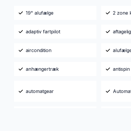
19" alufælge
2 zone 
adaptiv fartpilot
aftagel
aircondition
alufælg
anhængertræk
antispin
automatgear
Automat
automatisk nødbremse
bakkam