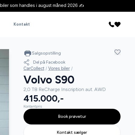
idbiler som handles i august måned 2026 ✍️
Kontakt
Salgsopstilling
Del på Facebook
CarCollect
/
Vores biler
/
Volvo S90
2,0 T8 ReCharge Inscription aut. AWD
415.000,-
Kontantpris
Book prøvetur
Kontakt sælger