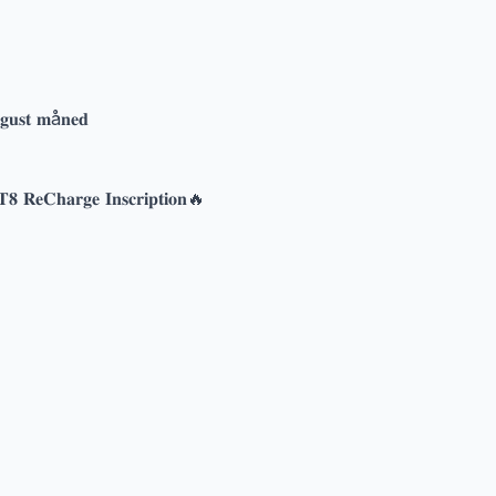
𝐮𝐠𝐮𝐬𝐭 𝐦å𝐧𝐞𝐝
𝟖 𝐑𝐞𝐂𝐡𝐚𝐫𝐠𝐞 𝐈𝐧𝐬𝐜𝐫𝐢𝐩𝐭𝐢𝐨𝐧🔥