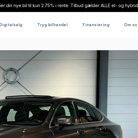
r din nye bil til kun 2.75% i rente. Tilbud gælder ALLE el- og hybr
Digitalsalg
Tryg bilhandel
Finansiering
Om os