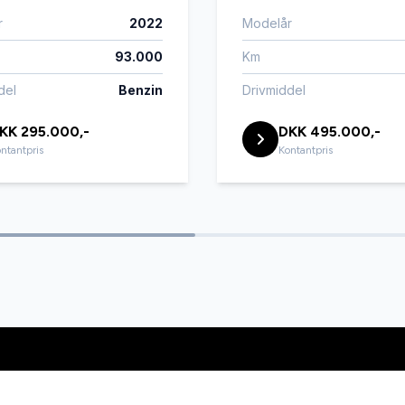
r
2022
Modelår
head-up display
93.000
Km
del
Benzin
Drivmiddel
sterbart førersæde
håndfri til mobil
KK 295.000,-
DKK 495.000,-
ntantpris
Kontantpris
keyless go
lygter
LED kørelys
t
lændestøtte (justerbar)
reaming via Bluetooth
navigation
ngssensor (bag)
parkeringssensor (for)