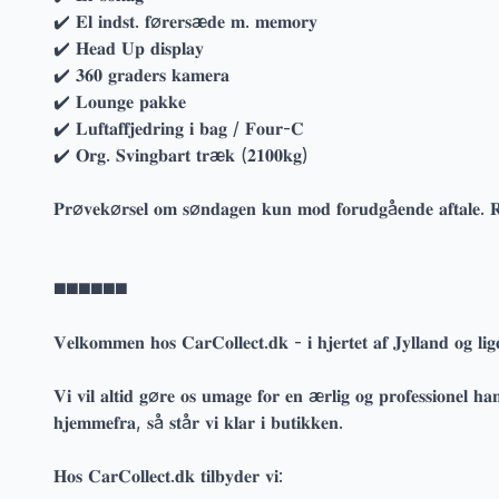
✔️ 𝐄𝐥 𝐢𝐧𝐝𝐬𝐭. 𝐟ø𝐫𝐞𝐫𝐬æ𝐝𝐞 𝐦. 𝐦𝐞𝐦𝐨𝐫𝐲
✔️ 𝐇𝐞𝐚𝐝 𝐔𝐩 𝐝𝐢𝐬𝐩𝐥𝐚𝐲
✔️ 𝟑𝟔𝟎 𝐠𝐫𝐚𝐝𝐞𝐫𝐬 𝐤𝐚𝐦𝐞𝐫𝐚
✔️ 𝐋𝐨𝐮𝐧𝐠𝐞 𝐩𝐚𝐤𝐤𝐞
✔️ 𝐋𝐮𝐟𝐭𝐚𝐟𝐟𝐣𝐞𝐝𝐫𝐢𝐧𝐠 𝐢 𝐛𝐚𝐠 / 𝐅𝐨𝐮𝐫-𝐂
✔️ 𝐎𝐫𝐠. 𝐒𝐯𝐢𝐧𝐠𝐛𝐚𝐫𝐭 𝐭𝐫æ𝐤 (𝟐𝟏𝟎𝟎𝐤𝐠)
𝐏𝐫ø𝐯𝐞𝐤ø𝐫𝐬𝐞𝐥 𝐨𝐦 𝐬ø𝐧𝐝𝐚𝐠𝐞𝐧 𝐤𝐮𝐧 𝐦𝐨𝐝 𝐟𝐨𝐫𝐮𝐝𝐠å𝐞𝐧𝐝𝐞 𝐚𝐟𝐭𝐚𝐥𝐞. 𝐑
◼️◼️◼️◼️◼️◼️
𝐕𝐞𝐥𝐤𝐨𝐦𝐦𝐞𝐧 𝐡𝐨𝐬 𝐂𝐚𝐫𝐂𝐨𝐥𝐥𝐞𝐜𝐭.𝐝𝐤 - 𝐢 𝐡𝐣𝐞𝐫𝐭𝐞𝐭 𝐚𝐟 𝐉𝐲𝐥𝐥𝐚𝐧𝐝 𝐨𝐠 𝐥𝐢𝐠
𝐕𝐢 𝐯𝐢𝐥 𝐚𝐥𝐭𝐢𝐝 𝐠ø𝐫𝐞 𝐨𝐬 𝐮𝐦𝐚𝐠𝐞 𝐟𝐨𝐫 𝐞𝐧 æ𝐫𝐥𝐢𝐠 𝐨𝐠 𝐩𝐫𝐨𝐟𝐞𝐬𝐬𝐢𝐨𝐧𝐞𝐥 𝐡𝐚𝐧
𝐡𝐣𝐞𝐦𝐦𝐞𝐟𝐫𝐚, 𝐬å 𝐬𝐭å𝐫 𝐯𝐢 𝐤𝐥𝐚𝐫 𝐢 𝐛𝐮𝐭𝐢𝐤𝐤𝐞𝐧.
𝐇𝐨𝐬 𝐂𝐚𝐫𝐂𝐨𝐥𝐥𝐞𝐜𝐭.𝐝𝐤 𝐭𝐢𝐥𝐛𝐲𝐝𝐞𝐫 𝐯𝐢: