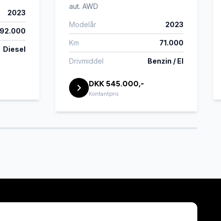
aut. AWD
2023
Modelår
2023
92.000
Km
71.000
Diesel
Drivmiddel
Benzin / El
DKK 545.000,-
Kontantpris