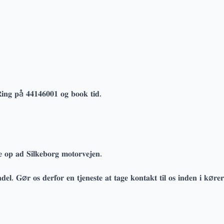
𝐢𝐧𝐠 𝐩å 𝟒𝟒𝟏𝟒𝟔𝟎𝟎𝟏 𝐨𝐠 𝐛𝐨𝐨𝐤 𝐭𝐢𝐝.
𝐞 𝐨𝐩 𝐚𝐝 𝐒𝐢𝐥𝐤𝐞𝐛𝐨𝐫𝐠 𝐦𝐨𝐭𝐨𝐫𝐯𝐞𝐣𝐞𝐧.
𝐝𝐞𝐥. 𝐆ø𝐫 𝐨𝐬 𝐝𝐞𝐫𝐟𝐨𝐫 𝐞𝐧 𝐭𝐣𝐞𝐧𝐞𝐬𝐭𝐞 𝐚𝐭 𝐭𝐚𝐠𝐞 𝐤𝐨𝐧𝐭𝐚𝐤𝐭 𝐭𝐢𝐥 𝐨𝐬 𝐢𝐧𝐝𝐞𝐧 𝐢 𝐤ø𝐫𝐞𝐫