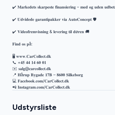
✔️ 𝐌𝐚𝐫𝐤𝐞𝐝𝐞𝐭𝐬 𝐬𝐤𝐚𝐫𝐩𝐞𝐬𝐭𝐞 𝐟𝐢𝐧𝐚𝐧𝐬𝐢𝐞𝐫𝐢𝐧𝐠 – 𝐦𝐞𝐝 𝐨𝐠 𝐮𝐝𝐞𝐧 𝐮𝐝𝐛𝐞𝐭
✔️ 𝐔𝐝𝐯𝐢𝐝𝐞𝐝𝐞 𝐠𝐚𝐫𝐚𝐧𝐭𝐢𝐩𝐚𝐤𝐤𝐞𝐫 𝐯𝐢𝐚 𝐀𝐮𝐭𝐨𝐂𝐨𝐧𝐜𝐞𝐩𝐭 🛡️
✔️ 𝐕𝐢𝐝𝐞𝐨𝐟𝐫𝐞𝐦𝐯𝐢𝐬𝐧𝐢𝐧𝐠 & 𝐥𝐞𝐯𝐞𝐫𝐢𝐧𝐠 𝐭𝐢𝐥 𝐝ø𝐫𝐞𝐧 🚚
𝐅𝐢𝐧𝐝 𝐨𝐬 𝐩å:
🖥 𝐰𝐰𝐰.𝐂𝐚𝐫𝐂𝐨𝐥𝐥𝐞𝐜𝐭.𝐝𝐤
📞 +𝟒𝟓 𝟒𝟒 𝟏𝟒 𝟔𝟎 𝟎𝟏
✉️ 𝐬𝐚𝐥𝐠@𝐜𝐚𝐫𝐜𝐨𝐥𝐥𝐞𝐜𝐭.𝐝𝐤
📍 𝐇å𝐫𝐮𝐩 𝐁𝐲𝐠𝐚𝐝𝐞 𝟏𝟕𝐁 – 𝟖𝟔𝟎𝟎 𝐒𝐢𝐥𝐤𝐞𝐛𝐨𝐫𝐠
💻 𝐅𝐚𝐜𝐞𝐛𝐨𝐨𝐤.𝐜𝐨𝐦/𝐂𝐚𝐫𝐂𝐨𝐥𝐥𝐞𝐜𝐭.𝐝𝐤
📲 𝐈𝐧𝐬𝐭𝐚𝐠𝐫𝐚𝐦.𝐜𝐨𝐦/𝐂𝐚𝐫𝐂𝐨𝐥𝐥𝐞𝐜𝐭.𝐝𝐤
Udstyrsliste