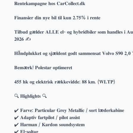
𝐑𝐞𝐧𝐭𝐞𝐤𝐚𝐦𝐩𝐚𝐠𝐧𝐞 𝐡𝐨𝐬 𝐂𝐚𝐫𝐂𝐨𝐥𝐥𝐞𝐜𝐭.𝐝𝐤
𝐅𝐢𝐧𝐚𝐧𝐬𝐢𝐞𝐫 𝐝𝐢𝐧 𝐧𝐲𝐞 𝐛𝐢𝐥 𝐭𝐢𝐥 𝐤𝐮𝐧 𝟐.𝟕𝟓% 𝐢 𝐫𝐞𝐧𝐭𝐞
𝐓𝐢𝐥𝐛𝐮𝐝 𝐠æ𝐥𝐝𝐞𝐫 𝐀𝐋𝐋𝐄 𝐞𝐥- 𝐨𝐠 𝐡𝐲𝐛𝐫𝐢𝐝𝐛𝐢𝐥𝐞𝐫 𝐬𝐨𝐦 𝐡𝐚𝐧𝐝𝐥𝐞𝐬 𝐢 𝐀
𝟐𝟎𝟐𝟔 ✍️
𝐇å𝐧𝐝𝐩𝐥𝐮𝐤𝐤𝐞𝐭 𝐨𝐠 𝐬𝐣æ𝐥𝐝𝐞𝐧𝐭 𝐠𝐨𝐝𝐭 𝐬𝐚𝐦𝐦𝐞𝐧𝐬𝐚𝐭 𝐕𝐨𝐥𝐯𝐨 𝐒𝟗𝟎 𝟐,𝟎 
𝐁𝐞𝐦æ𝐫𝐤! 𝐏𝐨𝐥𝐞𝐬𝐭𝐚𝐫 𝐨𝐩𝐭𝐢𝐦𝐞𝐫𝐞𝐭
𝟒𝟓𝟓 𝐡𝐤 𝐨𝐠 𝐞𝐥𝐞𝐤𝐭𝐫𝐢𝐬𝐤 𝐫æ𝐤𝐤𝐞𝐯𝐢𝐝𝐝𝐞: 𝟖𝟖 𝐤𝐦. (𝐖𝐋𝐓𝐏)
🔍 𝐇𝐢𝐠𝐡𝐥𝐢𝐠𝐡𝐭𝐬 🔍
✔️ 𝐅𝐚𝐫𝐯𝐞: 𝐏𝐚𝐫𝐭𝐢𝐜𝐮𝐥𝐚𝐫 𝐆𝐫𝐞𝐲 𝐌𝐞𝐭𝐚𝐥𝐥𝐢𝐜 / 𝐬𝐨𝐫𝐭 𝐥æ𝐝𝐞𝐫𝐤𝐚𝐛𝐢𝐧𝐞
✔️ 𝐀𝐝𝐚𝐩𝐭𝐢𝐯 𝐟𝐚𝐫𝐭𝐩𝐢𝐥𝐨𝐭 / 𝐩𝐢𝐥𝐨𝐭 𝐚𝐬𝐬𝐢𝐬𝐭
✔️ 𝐇𝐚𝐫𝐦𝐚𝐧 / 𝐊𝐚𝐫𝐝𝐨𝐧 𝐬𝐨𝐮𝐧𝐝𝐬𝐲𝐬𝐭𝐞𝐦
✔️ 𝐄𝐥-𝐬𝐨𝐥𝐭𝐚𝐠