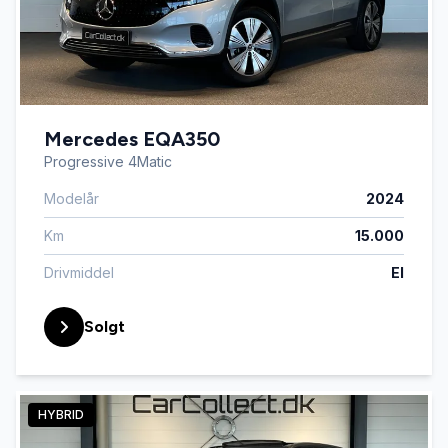
Mercedes EQA350
Progressive 4Matic
Modelår
2024
Km
15.000
Drivmiddel
El
Solgt
HYBRID