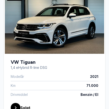
VW Tiguan
1,4 eHybrid R-line DSG
Modelår
2021
Km
71.000
Drivmiddel
Benzin / El
Solgt