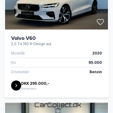
Volvo V60
2,0 T4 190 R-Design aut.
Modelår
2020
Km
95.000
Drivmiddel
Benzin
DKK 295.000,-
Kontantpris