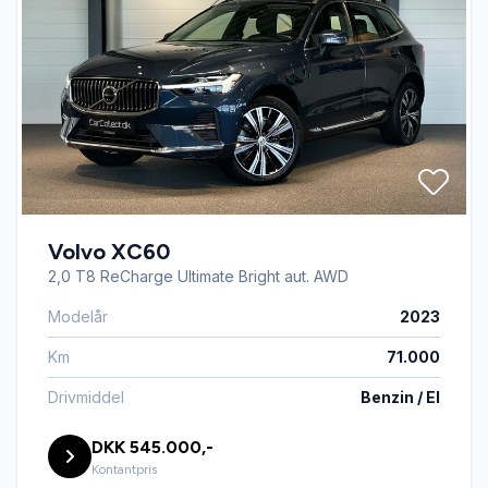
Volvo XC60
2,0 T8 ReCharge Ultimate Bright aut. AWD
Modelår
2023
Km
71.000
Drivmiddel
Benzin / El
DKK 545.000,-
Kontantpris