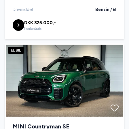
Drivmiddel
Benzin / El
DKK 325.000,-
Kontantpris
EL BIL
MINI Countryman SE