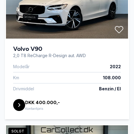
Volvo V90
2,0 T8 ReCharge R-Design aut. AWD
Modelår
2022
Km
108.000
Drivmiddel
Benzin / El
DKK 400.000,-
Kontantpris
SOLGT