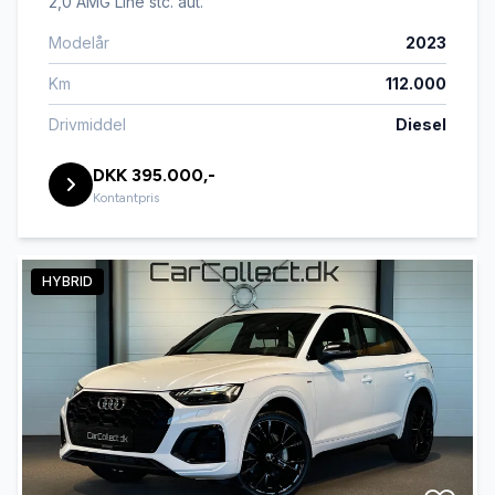
2,0 AMG Line stc. aut.
Modelår
2023
Km
112.000
Drivmiddel
Diesel
DKK 395.000,-
Kontantpris
HYBRID