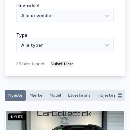
Drivmiddel
Alle drivmidler
Type
Alle typer
38
biler fundet
Nulstil filter
Nyeste
Mærke
Model
Laveste pris
Højeste pris
M
NYHED