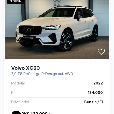
HYBRID
Volvo XC60
2,0 T8 ReCharge R-Design aut. AWD
Modelår
2022
Km
134.000
Drivmiddel
Benzin / El
DKK 420.000,-