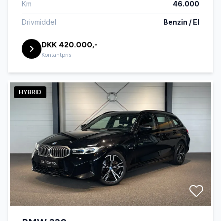
Km
46.000
Drivmiddel
Benzin / El
DKK 420.000,-
Kontantpris
HYBRID