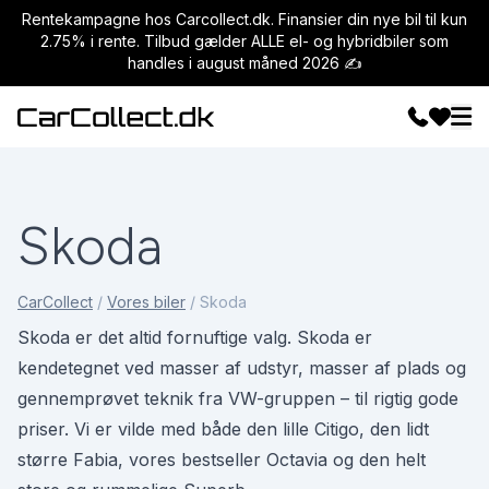
Rentekampagne hos Carcollect.dk. Finansier din nye bil til kun
2.75% i rente. Tilbud gælder ALLE el- og hybridbiler som
handles i august måned 2026 ✍️
Skoda
CarCollect
/
Vores biler
/
Skoda
Skoda er det altid fornuftige valg. Skoda er
kendetegnet ved masser af udstyr, masser af plads og
gennemprøvet teknik fra VW-gruppen – til rigtig gode
priser. Vi er vilde med både den lille Citigo, den lidt
større Fabia, vores bestseller Octavia og den helt