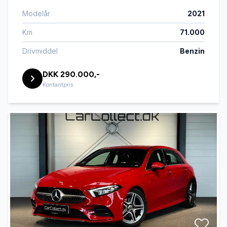
Modelår
2021
Km
71.000
Drivmiddel
Benzin
DKK 290.000,-
Kontantpris