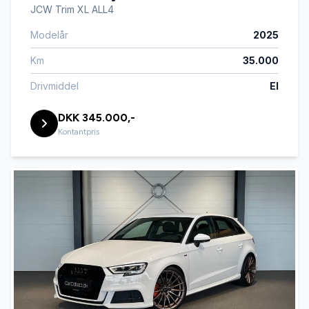
JCW Trim XL ALL4
Modelår
2025
Km
35.000
Drivmiddel
El
DKK 345.000,-
Kontantpris