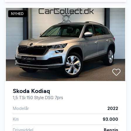
NYHED
Skoda Kodiaq
1,5 TSi 150 Style DSG 7prs
Modelår
2022
Km
93.000
Drivmiddel
Benzin