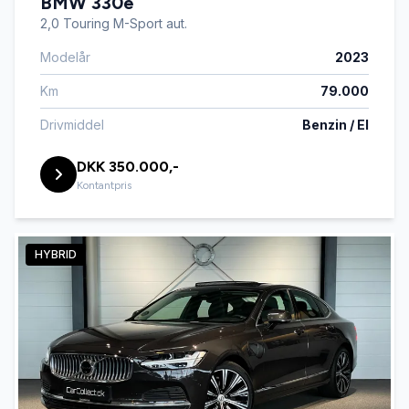
BMW 330e
2,0 Touring M-Sport aut.
Modelår
2023
Km
79.000
Drivmiddel
Benzin / El
DKK 350.000,-
Kontantpris
HYBRID