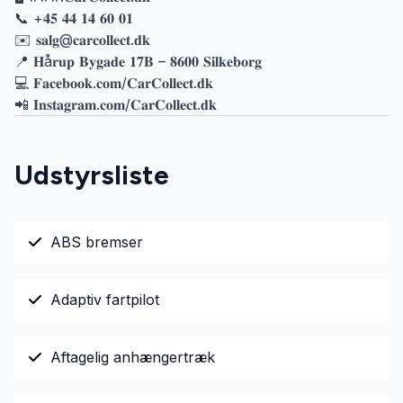
📞 +𝟒𝟓 𝟒𝟒 𝟏𝟒 𝟔𝟎 𝟎𝟏
✉️ 𝐬𝐚𝐥𝐠@𝐜𝐚𝐫𝐜𝐨𝐥𝐥𝐞𝐜𝐭.𝐝𝐤
📍 𝐇å𝐫𝐮𝐩 𝐁𝐲𝐠𝐚𝐝𝐞 𝟏𝟕𝐁 – 𝟖𝟔𝟎𝟎 𝐒𝐢𝐥𝐤𝐞𝐛𝐨𝐫𝐠
💻 𝐅𝐚𝐜𝐞𝐛𝐨𝐨𝐤.𝐜𝐨𝐦/𝐂𝐚𝐫𝐂𝐨𝐥𝐥𝐞𝐜𝐭.𝐝𝐤
📲 𝐈𝐧𝐬𝐭𝐚𝐠𝐫𝐚𝐦.𝐜𝐨𝐦/𝐂𝐚𝐫𝐂𝐨𝐥𝐥𝐞𝐜𝐭.𝐝𝐤
Udstyrsliste
ABS bremser
Adaptiv fartpilot
Aftagelig anhængertræk