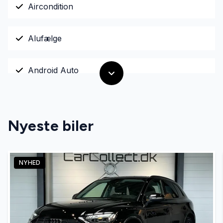
Aircondition
Alufælge
Android Auto
Anhængertræk
Nyeste biler
Antispin
NYHED
Apple CarPlay
Auto nedblændelig bakspejl