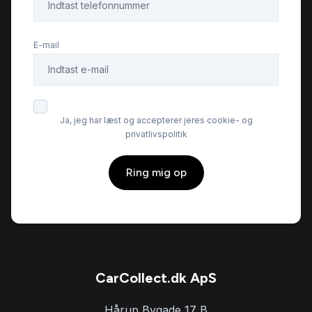
Fartpilot
E-mail
Fjernbetjent centrallås
Fuld LED forlygter
Ja, jeg har læst og accepterer jeres cookie- og
privatlivspolitik
Fuldautomatisk klimaanlæg
Ring mig op
Højdejusterbare forsæder
Højdejusterbart førersæde
Isofix
CarCollect.dk ApS
Hårup Bygade 17 B