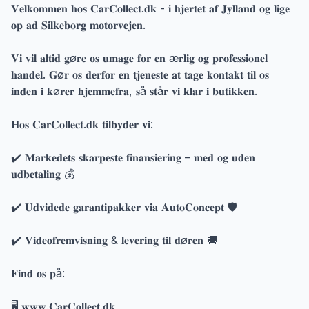
𝐕𝐞𝐥𝐤𝐨𝐦𝐦𝐞𝐧 𝐡𝐨𝐬 𝐂𝐚𝐫𝐂𝐨𝐥𝐥𝐞𝐜𝐭.𝐝𝐤 - 𝐢 𝐡𝐣𝐞𝐫𝐭𝐞𝐭 𝐚𝐟 𝐉𝐲𝐥𝐥𝐚𝐧𝐝 𝐨𝐠 𝐥𝐢𝐠𝐞
𝐨𝐩 𝐚𝐝 𝐒𝐢𝐥𝐤𝐞𝐛𝐨𝐫𝐠 𝐦𝐨𝐭𝐨𝐫𝐯𝐞𝐣𝐞𝐧.
𝐕𝐢 𝐯𝐢𝐥 𝐚𝐥𝐭𝐢𝐝 𝐠ø𝐫𝐞 𝐨𝐬 𝐮𝐦𝐚𝐠𝐞 𝐟𝐨𝐫 𝐞𝐧 æ𝐫𝐥𝐢𝐠 𝐨𝐠 𝐩𝐫𝐨𝐟𝐞𝐬𝐬𝐢𝐨𝐧𝐞𝐥
𝐡𝐚𝐧𝐝𝐞𝐥. 𝐆ø𝐫 𝐨𝐬 𝐝𝐞𝐫𝐟𝐨𝐫 𝐞𝐧 𝐭𝐣𝐞𝐧𝐞𝐬𝐭𝐞 𝐚𝐭 𝐭𝐚𝐠𝐞 𝐤𝐨𝐧𝐭𝐚𝐤𝐭 𝐭𝐢𝐥 𝐨𝐬
𝐢𝐧𝐝𝐞𝐧 𝐢 𝐤ø𝐫𝐞𝐫 𝐡𝐣𝐞𝐦𝐦𝐞𝐟𝐫𝐚, 𝐬å 𝐬𝐭å𝐫 𝐯𝐢 𝐤𝐥𝐚𝐫 𝐢 𝐛𝐮𝐭𝐢𝐤𝐤𝐞𝐧.
𝐇𝐨𝐬 𝐂𝐚𝐫𝐂𝐨𝐥𝐥𝐞𝐜𝐭.𝐝𝐤 𝐭𝐢𝐥𝐛𝐲𝐝𝐞𝐫 𝐯𝐢:
✔️ 𝐌𝐚𝐫𝐤𝐞𝐝𝐞𝐭𝐬 𝐬𝐤𝐚𝐫𝐩𝐞𝐬𝐭𝐞 𝐟𝐢𝐧𝐚𝐧𝐬𝐢𝐞𝐫𝐢𝐧𝐠 – 𝐦𝐞𝐝 𝐨𝐠 𝐮𝐝𝐞𝐧
𝐮𝐝𝐛𝐞𝐭𝐚𝐥𝐢𝐧𝐠 💰
✔️ 𝐔𝐝𝐯𝐢𝐝𝐞𝐝𝐞 𝐠𝐚𝐫𝐚𝐧𝐭𝐢𝐩𝐚𝐤𝐤𝐞𝐫 𝐯𝐢𝐚 𝐀𝐮𝐭𝐨𝐂𝐨𝐧𝐜𝐞𝐩𝐭 🛡️
✔️ 𝐕𝐢𝐝𝐞𝐨𝐟𝐫𝐞𝐦𝐯𝐢𝐬𝐧𝐢𝐧𝐠 & 𝐥𝐞𝐯𝐞𝐫𝐢𝐧𝐠 𝐭𝐢𝐥 𝐝ø𝐫𝐞𝐧 🚚
𝐅𝐢𝐧𝐝 𝐨𝐬 𝐩å:
🖥 𝐰𝐰𝐰.𝐂𝐚𝐫𝐂𝐨𝐥𝐥𝐞𝐜𝐭.𝐝𝐤