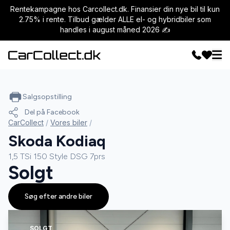
Rentekampagne hos Carcollect.dk. Finansier din nye bil til kun
2.75% i rente. Tilbud gælder ALLE el- og hybridbiler som
handles i august måned 2026 ✍️
Salgsopstilling
Del på Facebook
CarCollect
/
Vores biler
/
Skoda Kodiaq
1,5 TSi 150 Style DSG 7prs
Solgt
Søg efter andre biler
SOLGT