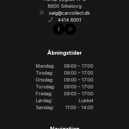
Kørecomputer
8600 Silkeborg
salg@carcollect.dk
4414 6001
LED kørelys
Læderrat
Åbningstider
Musikstreaming via bluetooth
Mandag:
09:00 – 17:00
Tirsdag:
09:00 – 17:00
Navigation
Onsdag:
09:00 – 17:00
Torsdag:
09:00 – 17:00
Fredag:
09:00 – 17:00
Parkeringssensor bagved
Lørdag:
Lukket
Søndag:
11:00 - 14:00
Parkeringssensor foran
Navigation