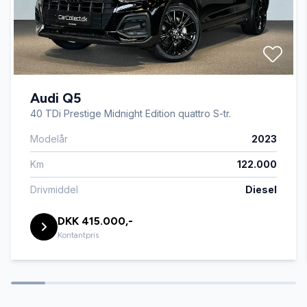
Auto. start/stop
Automatgear
Audi Q5
Automatisk lys
40 TDi Prestige Midnight Edition quattro S-tr.
Modelår
2023
Bakkamera
Km
122.000
Centrallås
Drivmiddel
Diesel
DKK 415.000,-
DAB radio
Kontantpris
El-klapbare sidespejle