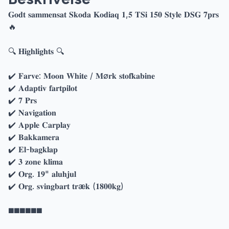
𝐆𝐨𝐝𝐭 𝐬𝐚𝐦𝐦𝐞𝐧𝐬𝐚𝐭 𝐒𝐤𝐨𝐝𝐚 𝐊𝐨𝐝𝐢𝐚𝐪 𝟏,𝟓 𝐓𝐒𝐢 𝟏𝟓𝟎 𝐒𝐭𝐲𝐥𝐞 𝐃𝐒𝐆 𝟕𝐩𝐫𝐬
🔥
🔍 𝐇𝐢𝐠𝐡𝐥𝐢𝐠𝐡𝐭𝐬 🔍
✔️ 𝐅𝐚𝐫𝐯𝐞: 𝐌𝐨𝐨𝐧 𝐖𝐡𝐢𝐭𝐞 / 𝐌ø𝐫𝐤 𝐬𝐭𝐨𝐟𝐤𝐚𝐛𝐢𝐧𝐞
✔️ 𝐀𝐝𝐚𝐩𝐭𝐢𝐯 𝐟𝐚𝐫𝐭𝐩𝐢𝐥𝐨𝐭
✔️ 𝟕 𝐏𝐫𝐬
✔️ 𝐍𝐚𝐯𝐢𝐠𝐚𝐭𝐢𝐨𝐧
✔️ 𝐀𝐩𝐩𝐥𝐞 𝐂𝐚𝐫𝐩𝐥𝐚𝐲
✔️ 𝐁𝐚𝐤𝐤𝐚𝐦𝐞𝐫𝐚
✔️ 𝐄𝐥-𝐛𝐚𝐠𝐤𝐥𝐚𝐩
✔️ 𝟑 𝐳𝐨𝐧𝐞 𝐤𝐥𝐢𝐦𝐚
✔️ 𝐎𝐫𝐠. 𝟏𝟗" 𝐚𝐥𝐮𝐡𝐣𝐮𝐥
✔️ 𝐎𝐫𝐠. 𝐬𝐯𝐢𝐧𝐠𝐛𝐚𝐫𝐭 𝐭𝐫æ𝐤 (𝟏𝟖𝟎𝟎𝐤𝐠)
◼️◼️◼️◼️◼️◼️