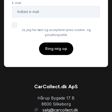
E-mail
El-spejle med varme
Elektrisk bagagerum
Ja, jeg har læst og accepterer jeres cookie- og
privatlivspolitik
Elektrisk parkeringsbremse
Ring mig op
Elektrisk svingbart anhængertræk
Fartpilot
Fjernbetjent centrallås
CarCollect.dk ApS
Hårup Bygade 17 B
Fuld LED forlygter
8600 Silkeborg
salg@carcollect.dk