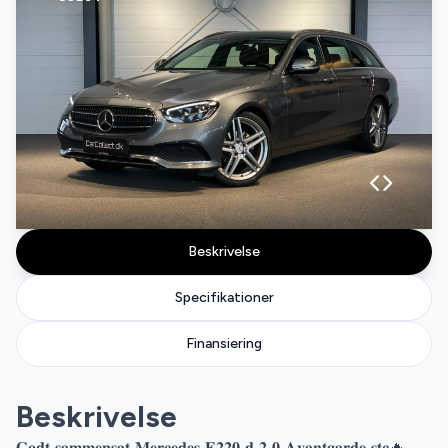
Beskrivelse
Specifikationer
Finansiering
Beskrivelse
𝐆𝐨𝐝𝐭 𝐬𝐚𝐦𝐦𝐞𝐧𝐬𝐚𝐭 𝐌𝐞𝐫𝐜𝐞𝐝𝐞𝐬 𝐄𝟐𝟐𝟎 𝐝 𝟐,𝟎 𝐀𝐯𝐚𝐧𝐭𝐠𝐚𝐫𝐝𝐞 𝐬𝐭𝐜🔥