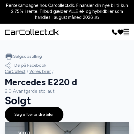
Rentekampagne hos Carcollect.dk. Finansier din nye bil til kun
2.75% i rente. Tilbud gælder ALLE el- og hybridbiler som
handles i august måned 2026 ✍️
Salgsopstilling
Del på Facebook
CarCollect
/
Vores biler
/
Mercedes E220 d
2,0 Avantgarde stc. aut.
Solgt
Søg efter andre biler
SOLGT