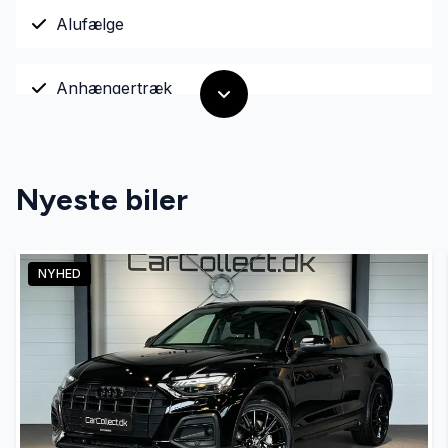
Alufælge
Anhængertræk
Antispin
Nyeste biler
Auto nedblændelig bakspejl
NYHED
Automatgear
Automatisk fjernlys
Automatisk lys