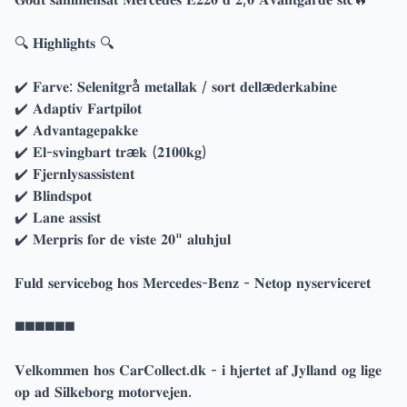
🔍 𝐇𝐢𝐠𝐡𝐥𝐢𝐠𝐡𝐭𝐬 🔍
✔️ 𝐅𝐚𝐫𝐯𝐞: 𝐒𝐞𝐥𝐞𝐧𝐢𝐭𝐠𝐫å 𝐦𝐞𝐭𝐚𝐥𝐥𝐚𝐤 / 𝐬𝐨𝐫𝐭 𝐝𝐞𝐥𝐥æ𝐝𝐞𝐫𝐤𝐚𝐛𝐢𝐧𝐞
✔️ 𝐀𝐝𝐚𝐩𝐭𝐢𝐯 𝐅𝐚𝐫𝐭𝐩𝐢𝐥𝐨𝐭
✔️ 𝐀𝐝𝐯𝐚𝐧𝐭𝐚𝐠𝐞𝐩𝐚𝐤𝐤𝐞
✔️ 𝐄𝐥-𝐬𝐯𝐢𝐧𝐠𝐛𝐚𝐫𝐭 𝐭𝐫æ𝐤 (𝟐𝟏𝟎𝟎𝐤𝐠)
✔️ 𝐅𝐣𝐞𝐫𝐧𝐥𝐲𝐬𝐚𝐬𝐬𝐢𝐬𝐭𝐞𝐧𝐭
✔️ 𝐁𝐥𝐢𝐧𝐝𝐬𝐩𝐨𝐭
✔️ 𝐋𝐚𝐧𝐞 𝐚𝐬𝐬𝐢𝐬𝐭
✔️ 𝐌𝐞𝐫𝐩𝐫𝐢𝐬 𝐟𝐨𝐫 𝐝𝐞 𝐯𝐢𝐬𝐭𝐞 𝟐𝟎" 𝐚𝐥𝐮𝐡𝐣𝐮𝐥
𝐅𝐮𝐥𝐝 𝐬𝐞𝐫𝐯𝐢𝐜𝐞𝐛𝐨𝐠 𝐡𝐨𝐬 𝐌𝐞𝐫𝐜𝐞𝐝𝐞𝐬-𝐁𝐞𝐧𝐳 - 𝐍𝐞𝐭𝐨𝐩 𝐧𝐲𝐬𝐞𝐫𝐯𝐢𝐜𝐞𝐫𝐞𝐭
◼️◼️◼️◼️◼️◼️
𝐕𝐞𝐥𝐤𝐨𝐦𝐦𝐞𝐧 𝐡𝐨𝐬 𝐂𝐚𝐫𝐂𝐨𝐥𝐥𝐞𝐜𝐭.𝐝𝐤 - 𝐢 𝐡𝐣𝐞𝐫𝐭𝐞𝐭 𝐚𝐟 𝐉𝐲𝐥𝐥𝐚𝐧𝐝 𝐨𝐠 𝐥𝐢𝐠𝐞
𝐨𝐩 𝐚𝐝 𝐒𝐢𝐥𝐤𝐞𝐛𝐨𝐫𝐠 𝐦𝐨𝐭𝐨𝐫𝐯𝐞𝐣𝐞𝐧.