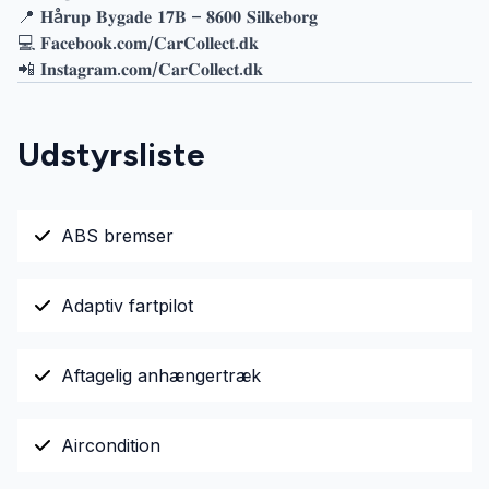
📍 𝐇å𝐫𝐮𝐩 𝐁𝐲𝐠𝐚𝐝𝐞 𝟏𝟕𝐁 – 𝟖𝟔𝟎𝟎 𝐒𝐢𝐥𝐤𝐞𝐛𝐨𝐫𝐠
💻 𝐅𝐚𝐜𝐞𝐛𝐨𝐨𝐤.𝐜𝐨𝐦/𝐂𝐚𝐫𝐂𝐨𝐥𝐥𝐞𝐜𝐭.𝐝𝐤
📲 𝐈𝐧𝐬𝐭𝐚𝐠𝐫𝐚𝐦.𝐜𝐨𝐦/𝐂𝐚𝐫𝐂𝐨𝐥𝐥𝐞𝐜𝐭.𝐝𝐤
Udstyrsliste
ABS bremser
Adaptiv fartpilot
Aftagelig anhængertræk
Aircondition