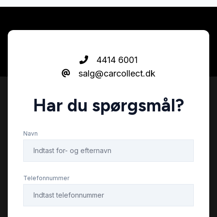
Dual zone klimaanlæg
Dæktryksystem
4414 6001
salg@carcollect.dk
El-klapbare sidespejle
Har du spørgsmål?
El-klapbare sidespejle med varme
Navn
El-ruder
El-ruder x4
Telefonnummer
El-spejle