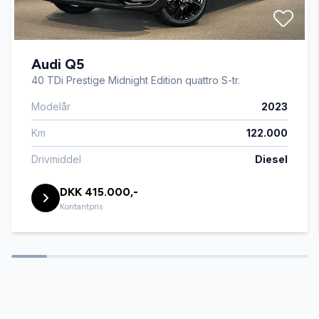
Automatisk nødbremse
Audi Q5
Bakkamera
40 TDi Prestige Midnight Edition quattro S-tr.
Modelår
2023
Blind vinkel detektion
Km
122.000
Centrallås
Drivmiddel
Diesel
DKK 415.000,-
DAB radio
Kontantpris
Delvis lædersæder
Digitalt cockpit