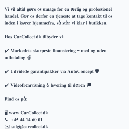
𝐕𝐢 𝐯𝐢𝐥 𝐚𝐥𝐭𝐢𝐝 𝐠ø𝐫𝐞 𝐨𝐬 𝐮𝐦𝐚𝐠𝐞 𝐟𝐨𝐫 𝐞𝐧 æ𝐫𝐥𝐢𝐠 𝐨𝐠 𝐩𝐫𝐨𝐟𝐞𝐬𝐬𝐢𝐨𝐧𝐞𝐥
𝐡𝐚𝐧𝐝𝐞𝐥. 𝐆ø𝐫 𝐨𝐬 𝐝𝐞𝐫𝐟𝐨𝐫 𝐞𝐧 𝐭𝐣𝐞𝐧𝐞𝐬𝐭𝐞 𝐚𝐭 𝐭𝐚𝐠𝐞 𝐤𝐨𝐧𝐭𝐚𝐤𝐭 𝐭𝐢𝐥 𝐨𝐬
𝐢𝐧𝐝𝐞𝐧 𝐢 𝐤ø𝐫𝐞𝐫 𝐡𝐣𝐞𝐦𝐦𝐞𝐟𝐫𝐚, 𝐬å 𝐬𝐭å𝐫 𝐯𝐢 𝐤𝐥𝐚𝐫 𝐢 𝐛𝐮𝐭𝐢𝐤𝐤𝐞𝐧.
𝐇𝐨𝐬 𝐂𝐚𝐫𝐂𝐨𝐥𝐥𝐞𝐜𝐭.𝐝𝐤 𝐭𝐢𝐥𝐛𝐲𝐝𝐞𝐫 𝐯𝐢:
✔️ 𝐌𝐚𝐫𝐤𝐞𝐝𝐞𝐭𝐬 𝐬𝐤𝐚𝐫𝐩𝐞𝐬𝐭𝐞 𝐟𝐢𝐧𝐚𝐧𝐬𝐢𝐞𝐫𝐢𝐧𝐠 – 𝐦𝐞𝐝 𝐨𝐠 𝐮𝐝𝐞𝐧
𝐮𝐝𝐛𝐞𝐭𝐚𝐥𝐢𝐧𝐠 💰
✔️ 𝐔𝐝𝐯𝐢𝐝𝐞𝐝𝐞 𝐠𝐚𝐫𝐚𝐧𝐭𝐢𝐩𝐚𝐤𝐤𝐞𝐫 𝐯𝐢𝐚 𝐀𝐮𝐭𝐨𝐂𝐨𝐧𝐜𝐞𝐩𝐭 🛡️
✔️ 𝐕𝐢𝐝𝐞𝐨𝐟𝐫𝐞𝐦𝐯𝐢𝐬𝐧𝐢𝐧𝐠 & 𝐥𝐞𝐯𝐞𝐫𝐢𝐧𝐠 𝐭𝐢𝐥 𝐝ø𝐫𝐞𝐧 🚚
𝐅𝐢𝐧𝐝 𝐨𝐬 𝐩å:
🖥 𝐰𝐰𝐰.𝐂𝐚𝐫𝐂𝐨𝐥𝐥𝐞𝐜𝐭.𝐝𝐤
📞 +𝟒𝟓 𝟒𝟒 𝟏𝟒 𝟔𝟎 𝟎𝟏
✉️ 𝐬𝐚𝐥𝐠@𝐜𝐚𝐫𝐜𝐨𝐥𝐥𝐞𝐜𝐭.𝐝𝐤